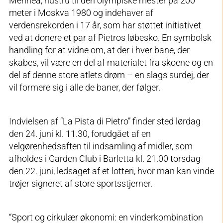
Mennea, hustru til den olympiske mester på 200
meter i Moskva 1980 og indehaver af
verdensrekorden i 17 år, som har støttet initiativet
ved at donere et par af Pietros løbesko. En symbolsk
handling for at vidne om, at der i hver bane, der
skabes, vil være en del af materialet fra skoene og en
del af denne store atlets drøm – en slags surdej, der
vil formere sig i alle de baner, der følger.
Indvielsen af “La Pista di Pietro” finder sted lørdag
den 24. juni kl. 11.30, forudgået af en
velgørenhedsaften til indsamling af midler, som
afholdes i Garden Club i Barletta kl. 21.00 torsdag
den 22. juni, ledsaget af et lotteri, hvor man kan vinde
trøjer signeret af store sportsstjerner.
“Sport og cirkulær økonomi: en vinderkombination