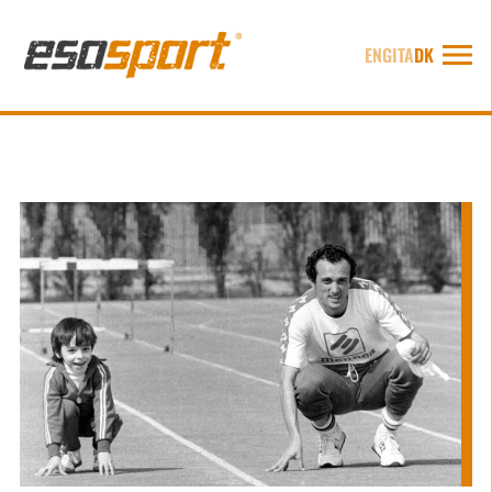
ENG
ITA
DK