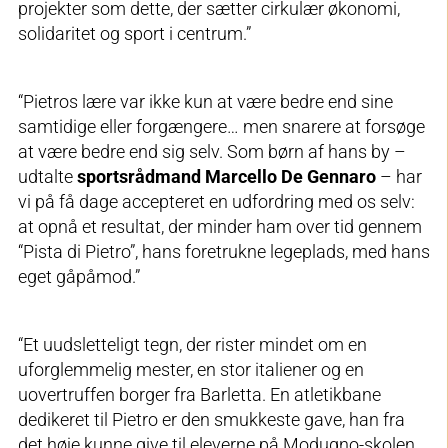
projekter som dette, der sætter cirkulær økonomi,
solidaritet og sport i centrum.”
“Pietros lære var ikke kun at være bedre end sine
samtidige eller forgængere… men snarere at forsøge
at være bedre end sig selv. Som børn af hans by –
udtalte
sportsrådmand Marcello De Gennaro
– har
vi på få dage accepteret en udfordring med os selv:
at opnå et resultat, der minder ham over tid gennem
“Pista di Pietro”, hans foretrukne legeplads, med hans
eget gåpåmod.”
“Et uudsletteligt tegn, der rister mindet om en
uforglemmelig mester, en stor italiener og en
uovertruffen borger fra Barletta. En atletikbane
dedikeret til Pietro er den smukkeste gave, han fra
det høje kunne give til eleverne på Modugno-skolen