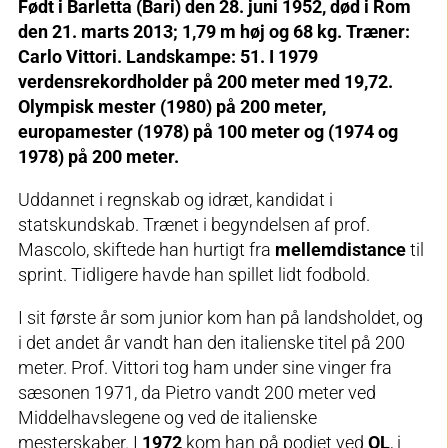
Født i Barletta (Bari) den 28. juni 1952, død i Rom
den 21. marts 2013; 1,79 m høj og 68 kg. Træner:
Carlo Vittori. Landskampe: 51. I 1979
verdensrekordholder på 200 meter med 19,72.
Olympisk mester (1980) på 200 meter,
europamester (1978) på 100 meter og (1974 og
1978) på 200 meter.
Uddannet i regnskab og idræt, kandidat i
statskundskab. Trænet i begyndelsen af prof.
Mascolo, skiftede han hurtigt fra
mellemdistance
til
sprint. Tidligere havde han spillet lidt fodbold.
I sit første år som junior kom han på landsholdet, og
i det andet år vandt han den italienske titel på 200
meter. Prof. Vittori tog ham under sine vinger fra
sæsonen 1971, da Pietro vandt 200 meter ved
Middelhavslegene og ved de italienske
mesterskaber. I
1972
kom han på podiet ved
OL
, i