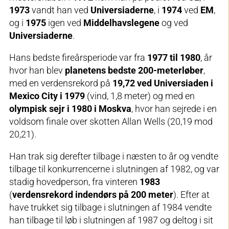
1973
vandt han ved
Universiaderne
, i
1974
ved
EM
,
og i
1975
igen ved
Middelhavslegene
og ved
Universiaderne
.
Hans bedste fireårsperiode var fra
1977 til 1980
, år
hvor han blev
planetens bedste 200-meterløber
,
med en verdensrekord på
19,72 ved Universiaden i
Mexico City i 1979
(vind, 1,8 meter) og med en
olympisk sejr i 1980 i Moskva
, hvor han sejrede i en
voldsom finale over skotten Allan Wells (20,19 mod
20,21).
Han trak sig derefter tilbage i næsten to år og vendte
tilbage til konkurrencerne i slutningen af 1982, og var
stadig hovedperson, fra vinteren
1983
(
verdensrekord indendørs på 200 meter
). Efter at
have trukket sig tilbage i slutningen af 1984 vendte
han tilbage til løb i slutningen af 1987 og deltog i sit