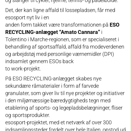
og slanger til cykler, hjelme, tennis- og padelbolde.
Det, der kan ligne affald til lossepladsen, får med
esosport nyt liv i en
anden form takket være transformationen på
ESO
RECYCLING-anlægget “Amato Cannara”
i
Tolentino i Marche-regionen, som er specialiseret i
behandling af sportsaffald, affald fra modeverdenen
og arbejdstøj med personlige værnemidler (DPI)
indsamlet gennem ESOs back
to work-projekt.
På ESO RECYCLING-anlægget skabes nye
sekundære råmaterialer i form af farvede
granulater, som giver liv til nye projekter og initiativer
i den miljømæssige bæredygtigheds tegn med
etablering af sports- og legepladsbelægninger, fliser
og sportsprodukter.
esosport-projektet, med et netværk af over 300
indsamlingssteder fordelt over hele Italien, opstod ud