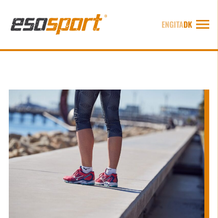
ENG
ITA
DK