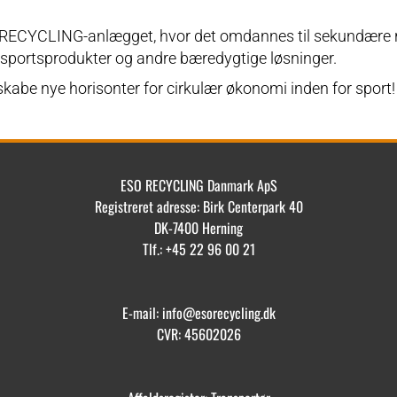
RECYCLING-anlægget, hvor det omdannes til sekundære råma
, sportsprodukter og andre bæredygtige løsninger.
 skabe nye horisonter for cirkulær økonomi inden for sport!
ESO RECYCLING Danmark ApS
Registreret adresse: Birk Centerpark 40
DK-7400 Herning
Tlf.: +45 22 96 00 21
E-mail: info@esorecycling.dk
CVR: 45602026