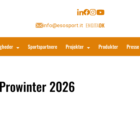
ENG
ITA
DK
info@esosport.it
igheder
Sportspartnere
Projekter
Produkter
Presse
l Prowinter 2026