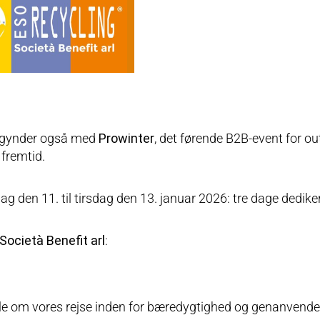
begynder også med
Prowinter
, det førende B2B-event for o
 fremtid.
dag den 11. til tirsdag den 13. januar 2026: tre dage dediker
ocietà Benefit arl
:
ælle om vores rejse inden for bæredygtighed og genanvendel