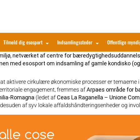
Tilmeld dig esosport
Indsamlingssteder
Offentlige mynd
 miljø, netværket af centre for bæredygtighedsuddannel
en med esosport om indsamling af gamle kondisko (og 
at aktivere cirkulære økonomiske processer er temaerne i 
e territoriale engagement, fremmes af
Arpaes område for 
milia-Romagna
(ledet af
Ceas La Raganella – Unione Com
s desuden af syv lokale affaldshåndteringsenheder og invo