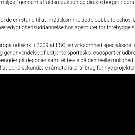
miljøet’ gennem affaldsreduktion og direkte borgerinddrage
i de er i stand til at imødekomme dette dobbelte behov, b
 bæredygtighedsuddannelse hos agenturet for forebyggelse,
 og Europa udtænkt i 2009 af ESO, en virksomhed specialisere
 og genanvendelse af udtjente sportssko:
esosport
er udbr
smængder på deponier samt et bevis på den reelle mulighe
mål at opnå sekundære råmaterialer til brug for nye projekte