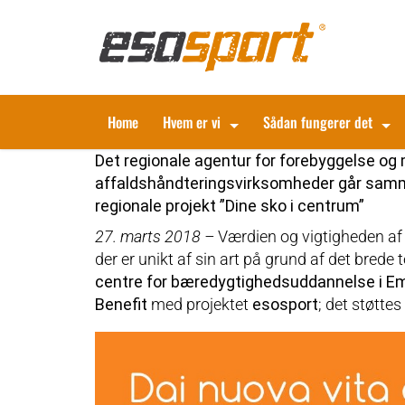
Home
Hvem er vi
Sådan fungerer det
Det regionale agentur for forebyggelse og
affaldshåndteringsvirksomheder går samm
regionale projekt ”Dine sko i centrum”
27. marts 2018 –
Værdien og vigtigheden af 
der er unikt af sin art på grund af det bred
centre for bæredygtighedsuddannelse i E
Benefit
med projektet
esosport
; det støtte