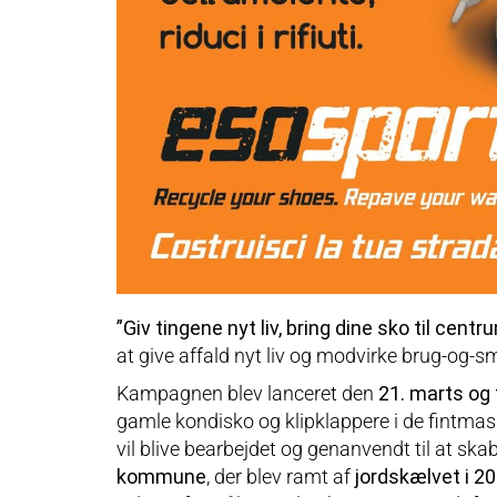
”Giv tingene nyt liv, bring dine sko til centr
at give affald nyt liv og modvirke brug-og-s
Kampagnen blev lanceret den
21. marts og 
gamle kondisko og klipklappere i de fintm
vil blive bearbejdet og genanvendt til at ska
kommune
, der blev ramt af
jordskælvet i 2