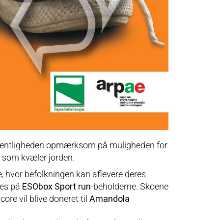
ffentligheden opmærksom på muligheden for
, som kvæler jorden.
e, hvor befolkningen kan aflevere deres
des på
ESObox Sport run
-beholderne. Skoene
ore vil blive doneret til
Amandola