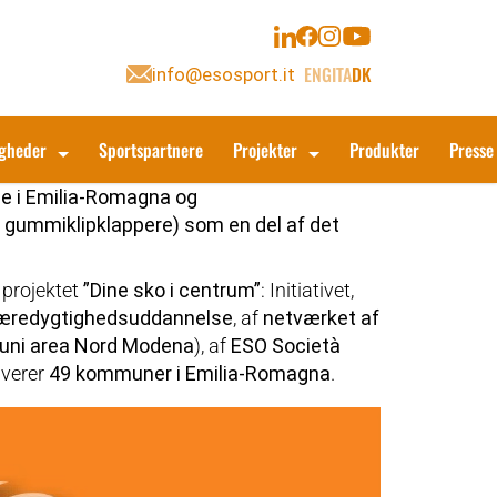
ENG
ITA
DK
info@esosport.it
igheder
Sportspartnere
Projekter
Produkter
Presse
se i Emilia-Romagna og
gummiklipklappere) som en del af det
projektet
”Dine sko i centrum”
: Initiativet,
bæredygtighedsuddannelse
, af
netværket af
uni area Nord Modena
), af
ESO Società
lverer
49 kommuner i Emilia-Romagna
.