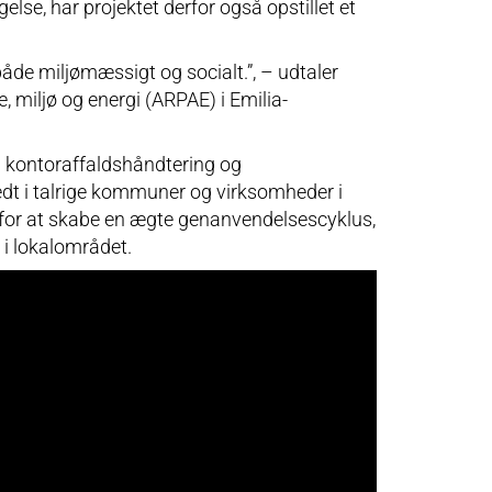
lse, har projektet derfor også opstillet et
åde miljømæssigt og socialt.”, – udtaler
 miljø og energi (ARPAE) i Emilia-
t i kontoraffaldshåndtering og
edt i talrige kommuner og virksomheder i
d for at skabe en ægte genanvendelsescyklus,
r i lokalområdet.