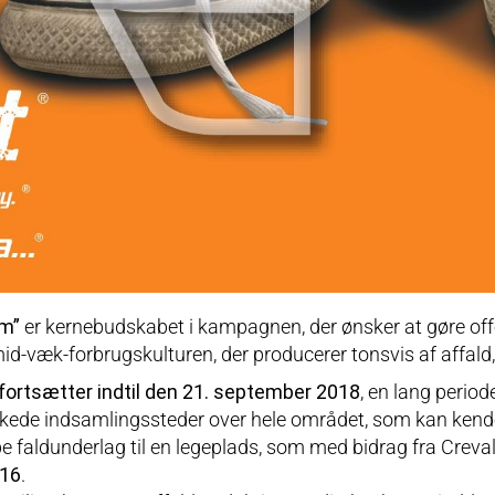
um”
er kernebudskabet i kampagnen, der ønsker at gøre o
mid-væk-forbrugskulturen, der producerer tonsvis af affald
fortsætter indtil den 21. september 2018
, en lang period
askede indsamlingssteder over hele området, som kan ken
be faldunderlag til en legeplads, som med bidrag fra Crevalc
016
.