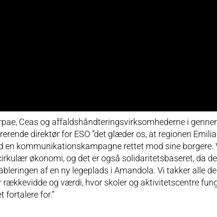
e Arpae, Ceas og affaldshåndteringsvirksomhederne i genn
trerende direktør for ESO ”det glæder os, at regionen Emili
med en kommunikationskampagne rettet mod sine borgere. 
rkulær økonomi, og det er også solidaritetsbaseret, da de
 etableringen af en ny legeplads i Amandola. Vi takker alle 
or rækkevidde og værdi, hvor skoler og aktivitetscentre fun
fortalere for.”