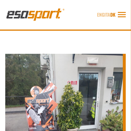
ENG
ITA
DK