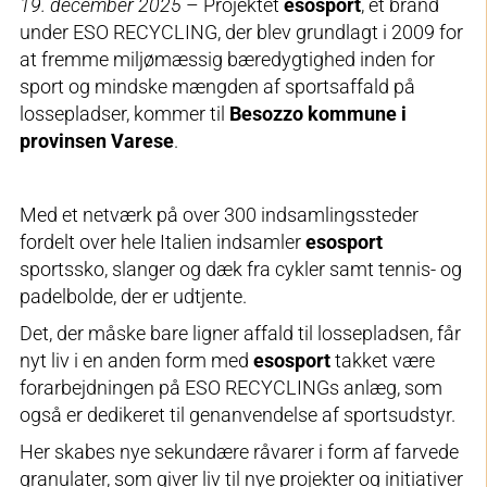
19. december 2025
– Projektet
esosport
, et brand
under ESO RECYCLING, der blev grundlagt i 2009 for
at fremme miljømæssig bæredygtighed inden for
sport og mindske mængden af sportsaffald på
lossepladser, kommer til
Besozzo kommune i
provinsen Varese
.
Med et netværk på over 300 indsamlingssteder
fordelt over hele Italien indsamler
esosport
sportssko, slanger og dæk fra cykler samt tennis- og
padelbolde, der er udtjente.
Det, der måske bare ligner affald til lossepladsen, får
nyt liv i en anden form med
esosport
takket være
forarbejdningen på ESO RECYCLINGs anlæg, som
også er dedikeret til genanvendelse af sportsudstyr.
Her skabes nye sekundære råvarer i form af farvede
granulater, som giver liv til nye projekter og initiativer