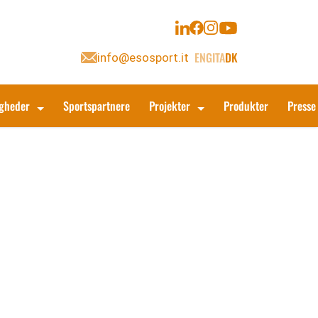
ENG
ITA
DK
info@esosport.it
igheder
Sportspartnere
Projekter
Produkter
Presse