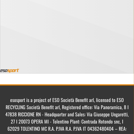
esosport is a project of ESO Società Benefit arl, licensed to ESO
RECYCLING Società Benefit arl, Registered office: Via Panoramica, 8 I
47838 RICCIONE RN - Headquarter and Sales: Via Giuseppe Ungaretti,
27 I 20073 OPERA MI - Tolentino Plant: Contrada Rotondo snc, I
62029 TOLENTINO MC R.A. P.IVA R.A. P.IVA IT 04362480404 – REA: