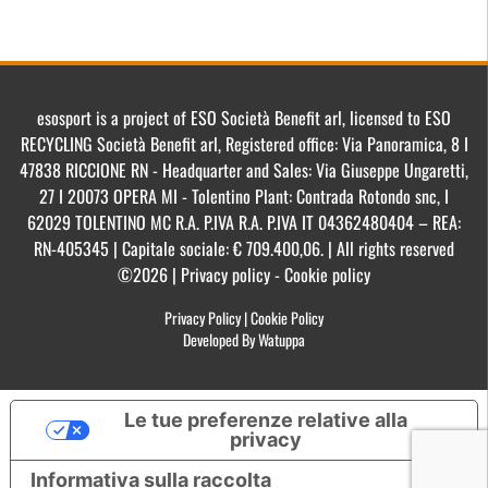
esosport is a project of ESO Società Benefit arl, licensed to ESO
RECYCLING Società Benefit arl, Registered office: Via Panoramica, 8 I
47838 RICCIONE RN - Headquarter and Sales: Via Giuseppe Ungaretti,
27 I 20073 OPERA MI - Tolentino Plant: Contrada Rotondo snc, I
62029 TOLENTINO MC R.A. P.IVA R.A. P.IVA IT 04362480404 – REA:
RN-405345 | Capitale sociale: € 709.400,06. | All rights reserved
©2026 | Privacy policy - Cookie policy
Privacy Policy
|
Cookie Policy
Developed By Watuppa
Le tue preferenze relative alla
privacy
Informativa sulla raccolta