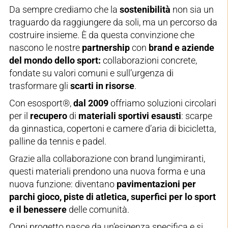
Da sempre crediamo che la
sostenibilità
non sia un
traguardo da raggiungere da soli, ma un percorso da
costruire insieme. È da questa convinzione che
nascono le nostre
partnership
con
brand e aziende
del mondo dello sport:
collaborazioni concrete,
fondate su valori comuni e sull’urgenza di
trasformare gli
scarti in risorse
.
Con esosport®,
dal 2009
offriamo soluzioni circolari
per il
recupero
di
materiali sportivi esausti
: scarpe
da ginnastica, copertoni e camere d’aria di bicicletta,
palline da tennis e padel.
Grazie alla collaborazione con brand lungimiranti,
questi materiali prendono una nuova forma e una
nuova funzione: diventano
pavimentazioni per
parchi gioco, piste di atletica, superfici per lo sport
e il benessere
delle comunità.
Ogni progetto nasce da un’esigenza specifica e si