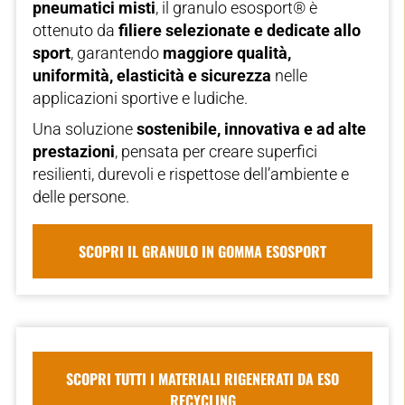
pneumatici misti
, il granulo esosport® è
ottenuto da
filiere selezionate e dedicate allo
sport
, garantendo
maggiore qualità,
uniformità, elasticità e sicurezza
nelle
applicazioni sportive e ludiche.
Una soluzione
sostenibile, innovativa e ad alte
prestazioni
, pensata per creare superfici
resilienti, durevoli e rispettose dell’ambiente e
delle persone.
SCOPRI IL GRANULO IN GOMMA ESOSPORT
SCOPRI TUTTI I MATERIALI RIGENERATI DA ESO
RECYCLING