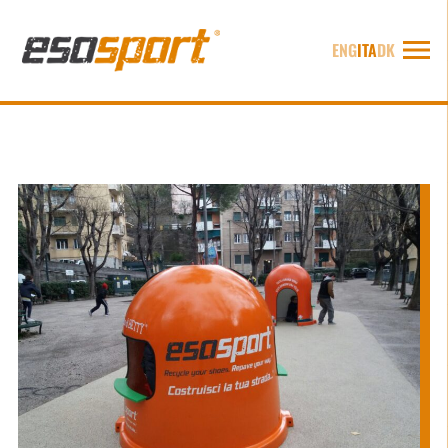
ENG
ITA
DK