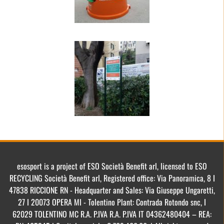
esosport is a project of ESO Società Benefit arl, licensed to ESO
RECYCLING Società Benefit arl, Registered office: Via Panoramica, 8 I
47838 RICCIONE RN - Headquarter and Sales: Via Giuseppe Ungaretti,
27 I 20073 OPERA MI - Tolentino Plant: Contrada Rotondo snc, I
62029 TOLENTINO MC R.A. P.IVA R.A. P.IVA IT 04362480404 – REA: