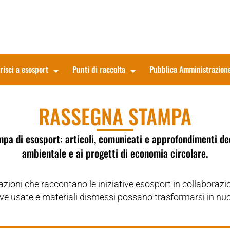
risci a esosport
Punti di raccolta
Pubblica Amministrazion
RASSEGNA STAMPA
mpa
di
esosport
: articoli, comunicati e approfondimenti dedi
ambientale e ai progetti di economia circolare.
zioni che raccontano le iniziative esosport in collaboraz
 usate e materiali dismessi possano trasformarsi in nuove ri