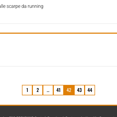
alle scarpe da running
1
2
…
41
42
43
44