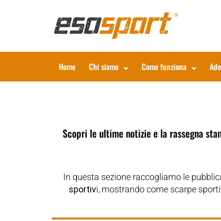
Home
Chi siamo
Come funziona
Ade
Scopri le
ultime notizie
e la
rassegna sta
In questa sezione raccogliamo le pubblica
sportiv
i, mostrando come scarpe sportive