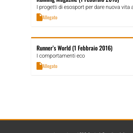
I progetti di esosport per dare nuova vita 
Allegato
Runner’s World (1 Febbraio 2016)
I comportamenti eco
Allegato
Paginazione
degli
articoli