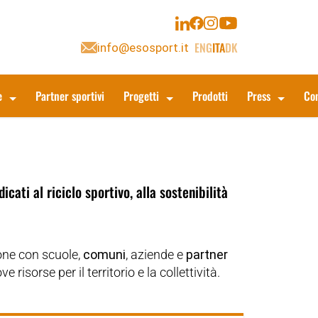
ENG
ITA
DK
info@esosport.it
e
Partner sportivi
Progetti
Prodotti
Press
Con
cati al riciclo sportivo, alla sostenibilità
ione con scuole,
comuni
, aziende e
partner
sorse per il territorio e la collettività.