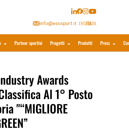
ENG
ITA
DK
info@esosport.it
e
Partner sportivi
Progetti
Prodotti
Press
Con
Industry Awards
Classifica Al 1° Posto
oria "“MIGLIORE
GREEN”