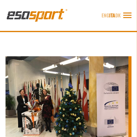
ENG
ITA
DK