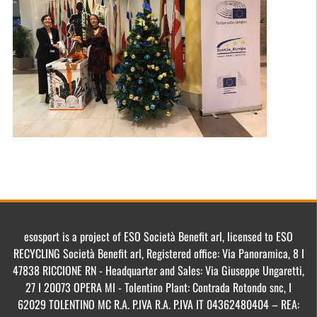
esosport is a project of ESO Società Benefit arl, licensed to ESO
RECYCLING Società Benefit arl, Registered office: Via Panoramica, 8 I
47838 RICCIONE RN - Headquarter and Sales: Via Giuseppe Ungaretti,
27 I 20073 OPERA MI - Tolentino Plant: Contrada Rotondo snc, I
62029 TOLENTINO MC R.A. P.IVA R.A. P.IVA IT 04362480404 – REA: