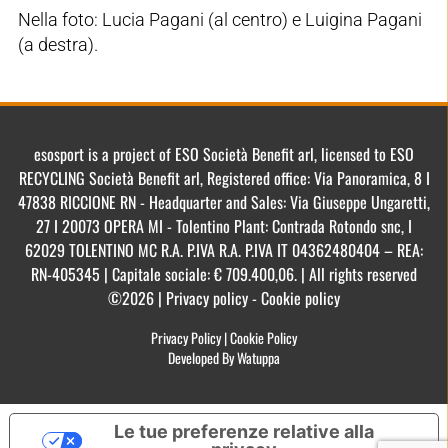
Nella foto: Lucia Pagani (al centro) e Luigina Pagani
(a destra).
esosport is a project of ESO Società Benefit arl, licensed to ESO
RECYCLING Società Benefit arl, Registered office: Via Panoramica, 8 I
47838 RICCIONE RN - Headquarter and Sales: Via Giuseppe Ungaretti,
27 I 20073 OPERA MI - Tolentino Plant: Contrada Rotondo snc, I
62029 TOLENTINO MC R.A. P.IVA R.A. P.IVA IT 04362480404 – REA:
RN-405345 | Capitale sociale: € 709.400,06. | All rights reserved
©2026 | Privacy policy - Cookie policy
Privacy Policy
|
Cookie Policy
Developed By Watuppa
Le tue preferenze relative alla