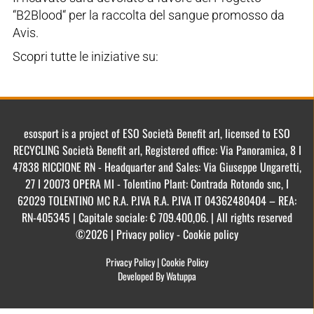
“B2Blood“ per la raccolta del sangue promosso da
Avis.
Scopri tutte le iniziative su:
esosport is a project of ESO Società Benefit arl, licensed to ESO
RECYCLING Società Benefit arl, Registered office: Via Panoramica, 8 I
47838 RICCIONE RN - Headquarter and Sales: Via Giuseppe Ungaretti,
27 I 20073 OPERA MI - Tolentino Plant: Contrada Rotondo snc, I
62029 TOLENTINO MC R.A. P.IVA R.A. P.IVA IT 04362480404 – REA:
RN-405345 | Capitale sociale: € 709.400,06. | All rights reserved
©2026 | Privacy policy - Cookie policy
Privacy Policy
|
Cookie Policy
Developed By Watuppa