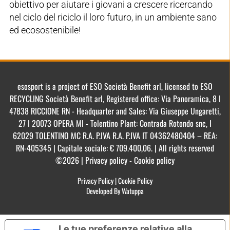
obiettivo per aiutare i giovani a crescere ricercando
nel ciclo del riciclo il loro futuro, in un ambiente sano
ed ecosostenibile!
esosport is a project of ESO Società Benefit arl, licensed to ESO
RECYCLING Società Benefit arl, Registered office: Via Panoramica, 8 I
47838 RICCIONE RN - Headquarter and Sales: Via Giuseppe Ungaretti,
27 I 20073 OPERA MI - Tolentino Plant: Contrada Rotondo snc, I
62029 TOLENTINO MC R.A. P.IVA R.A. P.IVA IT 04362480404 – REA:
RN-405345 | Capitale sociale: € 709.400,06. | All rights reserved
©2026 | Privacy policy - Cookie policy
Privacy Policy
|
Cookie Policy
Developed By Watuppa
Le tue preferenze relative alla