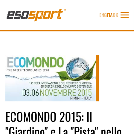
ENG
ITA
DK
ECOMONDO 2015: Il
"Giardino" e La "Pista" nello