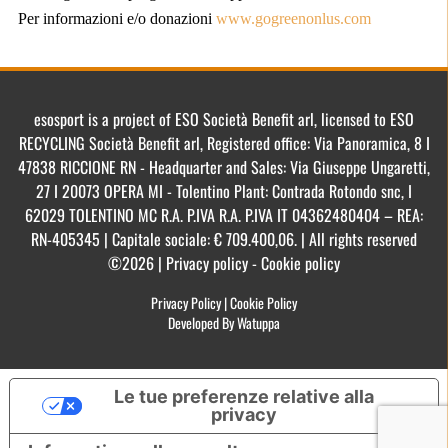
Per informazioni e/o donazioni
www.gogreenonlus.com
esosport is a project of ESO Società Benefit arl, licensed to ESO
RECYCLING Società Benefit arl, Registered office: Via Panoramica, 8 I
47838 RICCIONE RN - Headquarter and Sales: Via Giuseppe Ungaretti,
27 I 20073 OPERA MI - Tolentino Plant: Contrada Rotondo snc, I
62029 TOLENTINO MC R.A. P.IVA R.A. P.IVA IT 04362480404 – REA:
RN-405345 | Capitale sociale: € 709.400,06. | All rights reserved
©2026 | Privacy policy - Cookie policy
Privacy Policy
|
Cookie Policy
Developed By Watuppa
Le tue preferenze relative alla
privacy