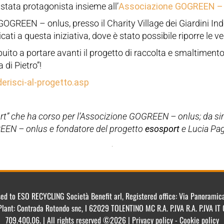
stata protagonista insieme all’
Associazione GOGREEN –
GOGREEN – onlus, presso il Charity Village dei Giardini Ind
icati a questa iniziativa, dove è stato possibile riporre le 
buito a portare avanti il progetto di raccolta e smaltiment
a di Pietro”!
erisci-al-progetto.asp
port” che ha corso per l’Associzione GOGREEN – onlus; da si
REEN – onlus e fondatore del progetto
esosport
e Lucia Pag
ensed to ESO RECYCLING Società Benefit arl, Registered office: Via Panorami
Plant: Contrada Rotondo snc, I 62029 TOLENTINO MC R.A. P.IVA R.A. P.IVA 
709.400,06. | All rights reserved ©2026 | Privacy policy - Cookie policy