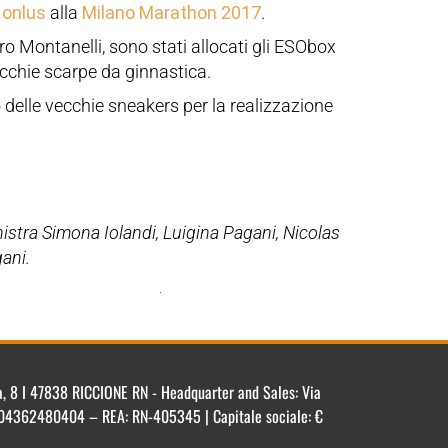
 onlus
alla
Milano Marathon 2017
.
ro Montanelli, sono stati allocati gli ESObox
vecchie scarpe da ginnastica.
o delle vecchie sneakers per la realizzazione
nistra Simona Iolandi, Luigina Pagani, Nicolas
ani.
ca, 8 I 47838 RICCIONE RN - Headquarter and Sales: Via
IT 04362480404 – REA: RN-405345 | Capitale sociale: €