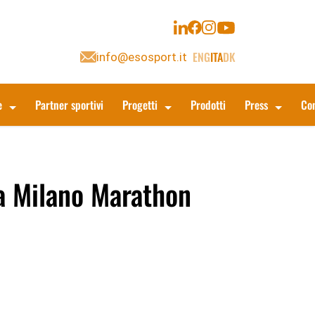
ENG
ITA
DK
info@esosport.it
e
Partner sportivi
Progetti
Prodotti
Press
Con
la Milano Marathon