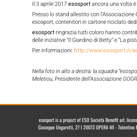
Il 3 aprile 2017
esosport
ancora una volta è 
Presso lo stand allestito con l’Associazione 
esosport, contenitori in cartone riciclato ded
esosport
ringrazia tutti coloro hanno contri
delle iniziative “Il Giardino di Betty” e “La pist
Per informazioni:
http://www.esosport.it/ad
Nella foto in alto a destra: la squadra “esos
Meletiou, Presidente dell’Associazione GOG
esosport is a project of ESO Società Benefit arl, lic
Giuseppe Ungaretti, 27 I 20073 OPERA MI - Tolentino 