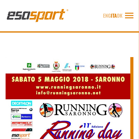
ENG
ITA
DK