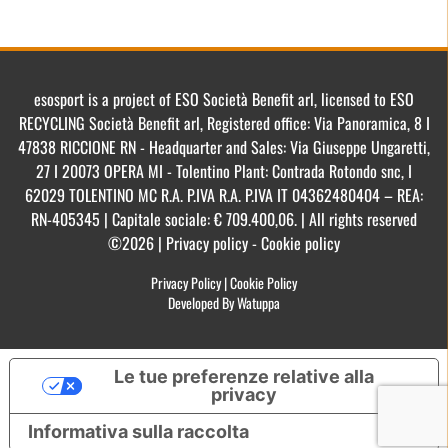
esosport is a project of ESO Società Benefit arl, licensed to ESO
RECYCLING Società Benefit arl, Registered office: Via Panoramica, 8 I
47838 RICCIONE RN - Headquarter and Sales: Via Giuseppe Ungaretti,
27 I 20073 OPERA MI - Tolentino Plant: Contrada Rotondo snc, I
62029 TOLENTINO MC R.A. P.IVA R.A. P.IVA IT 04362480404 – REA:
RN-405345 | Capitale sociale: € 709.400,06. | All rights reserved
©2026 | Privacy policy - Cookie policy
Privacy Policy
|
Cookie Policy
Developed By Watuppa
Le tue preferenze relative alla
privacy
Informativa sulla raccolta