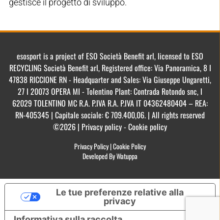
gestisce il progetto di sviluppo.
esosport is a project of ESO Società Benefit arl, licensed to ESO
RECYCLING Società Benefit arl, Registered office: Via Panoramica, 8 I
47838 RICCIONE RN - Headquarter and Sales: Via Giuseppe Ungaretti,
27 I 20073 OPERA MI - Tolentino Plant: Contrada Rotondo snc, I
62029 TOLENTINO MC R.A. P.IVA R.A. P.IVA IT 04362480404 – REA:
RN-405345 | Capitale sociale: € 709.400,06. | All rights reserved
©2026 | Privacy policy - Cookie policy
Privacy Policy
|
Cookie Policy
Developed By Watuppa
Le tue preferenze relative alla
privacy
Informativa sulla raccolta