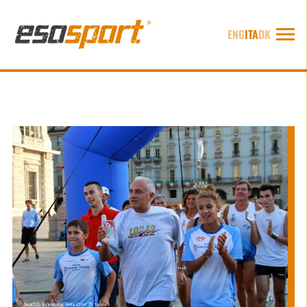
ENG
ITA
DK