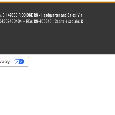
ca, 8 I 47838 RICCIONE RN - Headquarter and Sales: Via
IT 04362480404 – REA: RN-405345 | Capitale sociale: €
ivacy