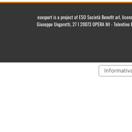
esosport is a project of ESO Società Benefit arl, lic
Giuseppe Ungaretti, 27 I 20073 OPERA MI - Tolentino 
Informativa