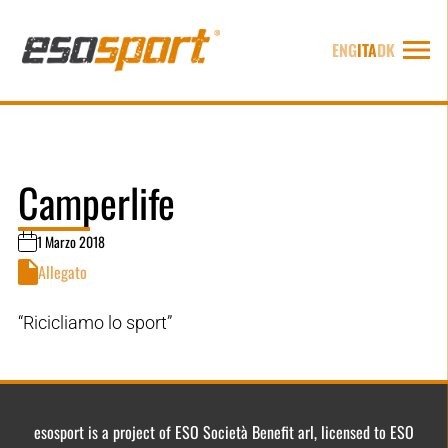
ENG
ITA
DK
Camperlife
1 Marzo 2018
Allegato
“Ricicliamo lo sport”
esosport is a project of ESO Società Benefit arl, licensed to ESO