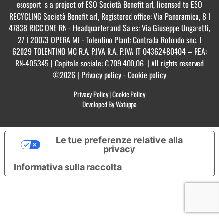
esosport is a project of ESO Società Benefit arl, licensed to ESO
RECYCLING Società Benefit arl, Registered office: Via Panoramica, 8 I
47838 RICCIONE RN - Headquarter and Sales: Via Giuseppe Ungaretti,
27 I 20073 OPERA MI - Tolentino Plant: Contrada Rotondo snc, I
62029 TOLENTINO MC R.A. P.IVA R.A. P.IVA IT 04362480404 – REA:
RN-405345 | Capitale sociale: € 709.400,06. | All rights reserved
©2026 | Privacy policy - Cookie policy
Privacy Policy
|
Cookie Policy
Developed By Watuppa
Le tue preferenze relative alla
privacy
Informativa sulla raccolta