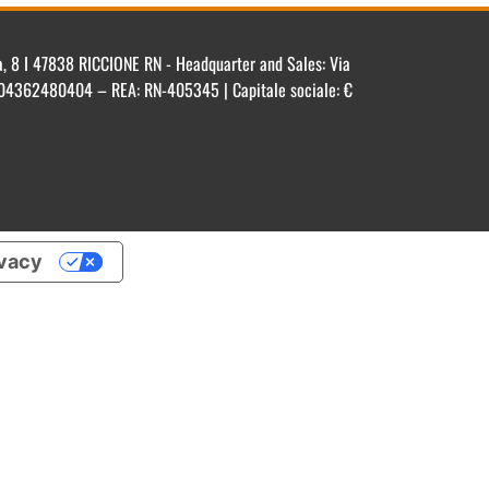
ca, 8 I 47838 RICCIONE RN - Headquarter and Sales: Via
IT 04362480404 – REA: RN-405345 | Capitale sociale: €
ivacy