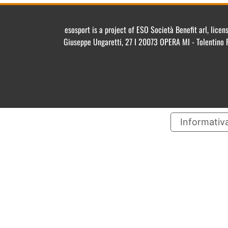
esosport is a project of ESO Società Benefit arl, lic
Giuseppe Ungaretti, 27 I 20073 OPERA MI - Tolentino 
Informativa