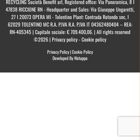
RECYCLING Società Benefit arl, Registered office: Via Panoramica, 8 I
47838 RICCIONE RN - Headquarter and Sales: Via Giuseppe Ungaretti,
27 I 20073 OPERA MI - Tolentino Plant: Contrada Rotondo snc, I
62029 TOLENTINO MC R.A. P.IVA R.A. P.IVA IT 04362480404 – REA:
RN-405345 | Capitale sociale: € 709.400,06. | All rights reserved
©2026 | Privacy policy - Cookie policy
Privacy Policy
|
Cookie Policy
Developed By Watuppa