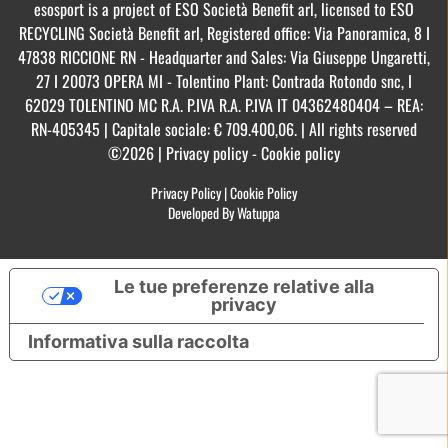
esosport is a project of ESO Società Benefit arl, licensed to ESO
RECYCLING Società Benefit arl, Registered office: Via Panoramica, 8 I
47838 RICCIONE RN - Headquarter and Sales: Via Giuseppe Ungaretti,
27 I 20073 OPERA MI - Tolentino Plant: Contrada Rotondo snc, I
62029 TOLENTINO MC R.A. P.IVA R.A. P.IVA IT 04362480404 – REA:
RN-405345 | Capitale sociale: € 709.400,06. | All rights reserved
©2026 | Privacy policy - Cookie policy
Privacy Policy
|
Cookie Policy
Developed By Watuppa
Le tue preferenze relative alla
privacy
Informativa sulla raccolta