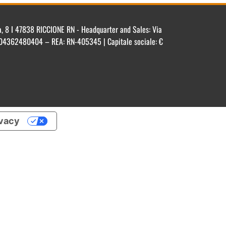
ca, 8 I 47838 RICCIONE RN - Headquarter and Sales: Via
IT 04362480404 – REA: RN-405345 | Capitale sociale: €
ivacy