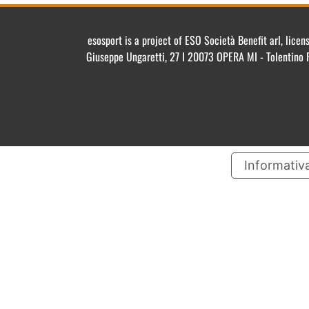
esosport is a project of ESO Società Benefit arl, lic
Giuseppe Ungaretti, 27 I 20073 OPERA MI - Tolentino 
Informativa