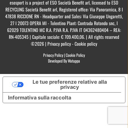
esosport is a project of ESO Società Benefit arl, licensed to ESO
RECYCLING Società Benefit arl, Registered office: Via Panoramica, 8 I
47838 RICCIONE RN - Headquarter and Sales: Via Giuseppe Ungaretti,
27 I 20073 OPERA MI - Tolentino Plant: Contrada Rotondo snc, I
62029 TOLENTINO MC R.A. P.IVA R.A. P.IVA IT 04362480404 – REA:
RN-405345 | Capitale sociale: € 709.400,06. | All rights reserved
©2026 | Privacy policy - Cookie policy
Privacy Policy
|
Cookie Policy
Developed By Watuppa
Le tue preferenze relative alla
privacy
Informativa sulla raccolta