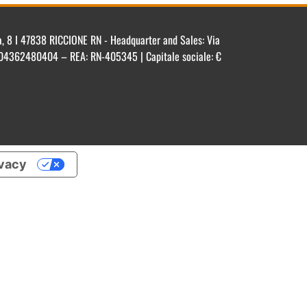
ca, 8 I 47838 RICCIONE RN - Headquarter and Sales: Via
IT 04362480404 – REA: RN-405345 | Capitale sociale: €
ivacy