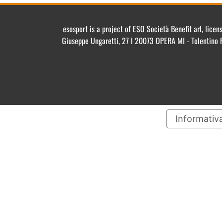
esosport is a project of ESO Società Benefit arl, lic
Giuseppe Ungaretti, 27 I 20073 OPERA MI - Tolentino 
Informativa