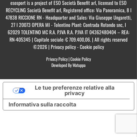
esosport is a project of ESO Società Benefit arl, licensed to ESO
RECYCLING Società Benefit arl, Registered office: Via Panoramica, 8 I
47838 RICCIONE RN - Headquarter and Sales: Via Giuseppe Ungaretti,
27 I 20073 OPERA MI - Tolentino Plant: Contrada Rotondo snc, I
62029 TOLENTINO MC R.A. P.IVA R.A. P.IVA IT 04362480404 – REA:
RN-405345 | Capitale sociale: € 709.400,06. | All rights reserved
©2026 | Privacy policy - Cookie policy
Privacy Policy
|
Cookie Policy
Developed By Watuppa
Le tue preferenze relative alla
privacy
Informativa sulla raccolta