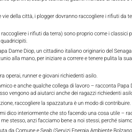
vie della città, i plogger dovranno raccogliere i rifiuti da t
raccogliere i rifiuti da terra) sono proprio come i classic
 quadricipiti.
Papa Dame Diop, un cittadino italiano originario del Senagal
unio alla mano, per iniziare a correre e tenere pulita la sua 
ra operai, runner e giovani richiedenti asilo.
che amico e anche qualche collega di lavoro – racconta Pa
sso vengono ad aiutarci anche dei ragazzi richiedenti asilo
iazione, raccogliere la spazzatura è un modo di contribuire.
mi dico interiormente che sto facendo una cosa utile – ra
a me stesso, anzi facciamo bene a noi stessi, perché siamo 
enuta da Comune e Seab (Servizi Energia Ambiente Bolzano)