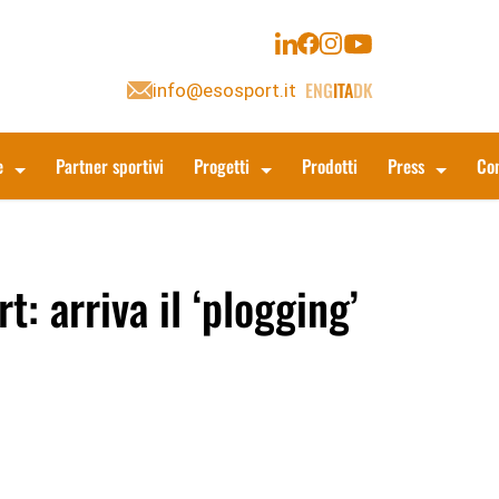
ENG
ITA
DK
info@esosport.it
e
Partner sportivi
Progetti
Prodotti
Press
Con
rt: arriva il ‘plogging’