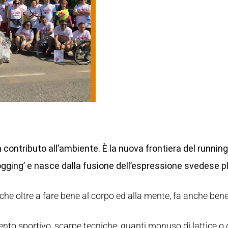
 contributo all’ambiente. È la nuova frontiera del running
ogging’ e nasce dalla fusione dell’espressione svedese p
he oltre a fare bene al corpo ed alla mente, fa anche bene 
nto sportivo, scarpe tecniche, guanti monuso di lattice o d