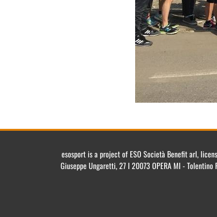
esosport is a project of ESO Società Benefit arl, lic
Giuseppe Ungaretti, 27 I 20073 OPERA MI - Tolentino 