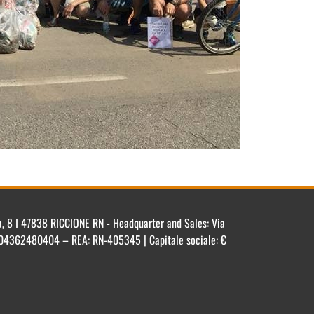
ca, 8 I 47838 RICCIONE RN - Headquarter and Sales: Via
IT 04362480404 – REA: RN-405345 | Capitale sociale: €