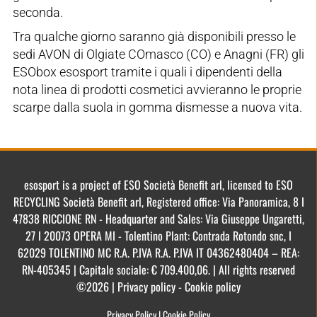
seconda.
Tra qualche giorno saranno già disponibili presso le
sedi AVON di Olgiate COmasco (CO) e Anagni (FR) gli
ESObox esosport tramite i quali i dipendenti della
nota linea di prodotti cosmetici avvieranno le proprie
scarpe dalla suola in gomma dismesse a nuova vita.
esosport is a project of ESO Società Benefit arl, licensed to ESO
RECYCLING Società Benefit arl, Registered office: Via Panoramica, 8 I
47838 RICCIONE RN - Headquarter and Sales: Via Giuseppe Ungaretti,
27 I 20073 OPERA MI - Tolentino Plant: Contrada Rotondo snc, I
62029 TOLENTINO MC R.A. P.IVA R.A. P.IVA IT 04362480404 – REA:
RN-405345 | Capitale sociale: € 709.400,06. | All rights reserved
©2026 | Privacy policy - Cookie policy
Privacy Policy
|
Cookie Policy