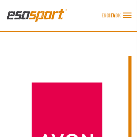
ENG
ITA
DK