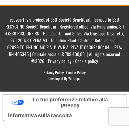
esosport is a project of ESO Società Benefit arl, licensed to ESO
RECYCLING Società Benefit arl, Registered office: Via Panoramica, 8 I
47838 RICCIONE RN - Headquarter and Sales: Via Giuseppe Ungaretti,
27 I 20073 OPERA MI - Tolentino Plant: Contrada Rotondo snc, I
62029 TOLENTINO MC R.A. P.IVA R.A. P.IVA IT 04362480404 – REA:
RN-405345 | Capitale sociale: € 709.400,06. | All rights reserved
©2026 | Privacy policy - Cookie policy
Privacy Policy
|
Cookie Policy
Developed By Watuppa
Le tue preferenze relative alla
privacy
Informativa sulla raccolta