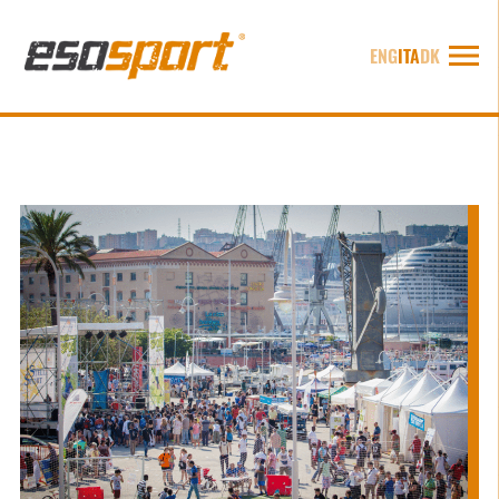
ENG
ITA
DK