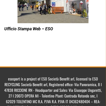
Ufficio Stampa Web – ESO
esosport is a project of ESO Società Benefit arl, licensed to ESO
RECYCLING Società Benefit arl, Registered office: Via Panoramica, 8 I
47838 RICCIONE RN - Headquarter and Sales: Via Giuseppe Ungaretti,
27 I 20073 OPERA MI - Tolentino Plant: Contrada Rotondo snc, I
62029 TOLENTINO MC R.A. P.IVA R.A. P.IVA IT 04362480404 – REA: